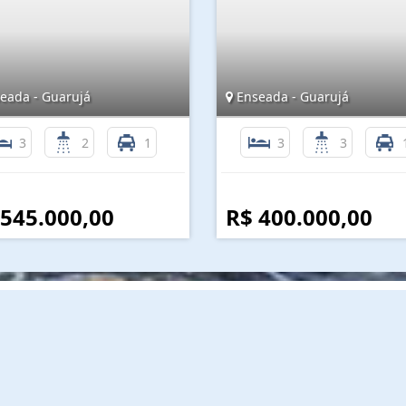
eada - Guarujá
Enseada - Guarujá
3
2
1
3
3
 545.000,00
R$ 400.000,00
Mapa do Site
I
Início