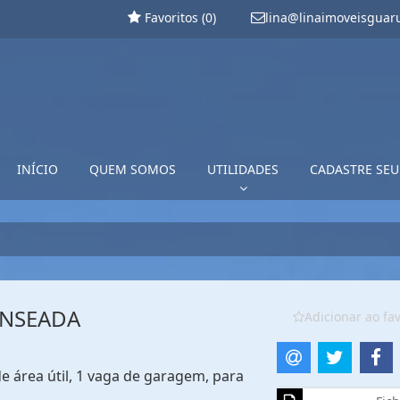
Favoritos (
0
)
lina@linaimoveisguar
INÍCIO
QUEM SOMOS
UTILIDADES
CADASTRE SEU
ENSEADA
Adicionar ao fav
 área útil, 1 vaga de garagem, para