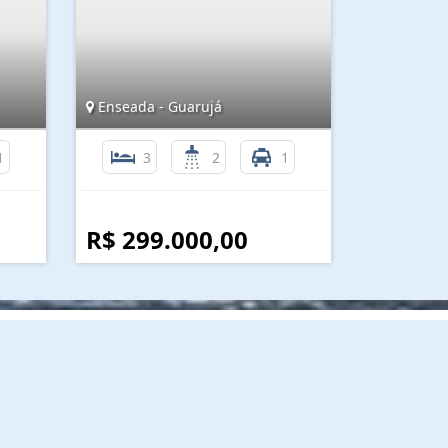
Enseada - Guarujá
1
3
2
1
R$ 299.000,00
nformações de Contato
(13) 3382-2232 / 99788-4211 / 98118-2209