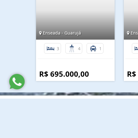
Enseada - Guarujá
Ens
3
4
1
R$ 695.000,00
R$
Lina Imóveis