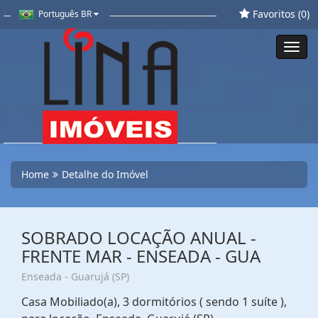
Favoritos (
0
)
Português BR
Toggl
navig
Home
Detalhe do Imóvel
SOBRADO LOCAÇÃO ANUAL -
FRENTE MAR - ENSEADA - GUA
Enseada - Guarujá (SP)
Casa Mobiliado(a), 3 dormitórios ( sendo 1 suíte ),