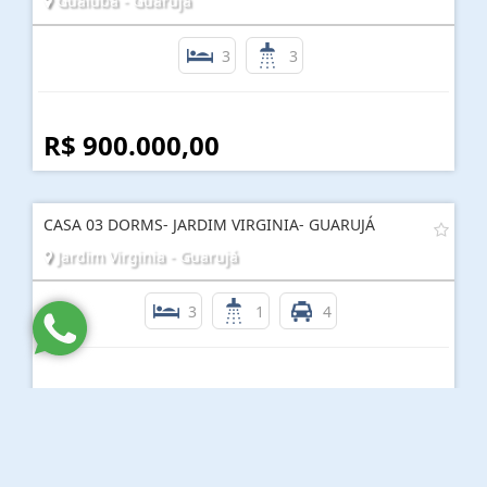
Guaiuba - Guarujá
3
3
R$ 900.000,00
CASA 03 DORMS- JARDIM VIRGINIA- GUARUJÁ
Jardim Virginia - Guarujá
3
1
4
R$ 800.000,00
CASA COM PISCINA- 1.840M² -JARDIM VIRGINA-