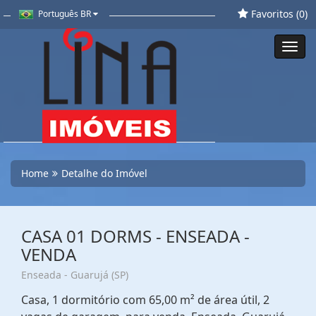
Favoritos (
0
)
Português BR
Toggl
navig
Home
Detalhe do Imóvel
CASA 01 DORMS - ENSEADA -
VENDA
Enseada - Guarujá (SP)
Casa, 1 dormitório com 65,00 m² de área útil, 2