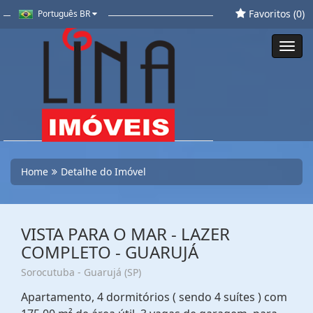
Favoritos (
0
)
Português BR
Toggl
navig
Home
Detalhe do Imóvel
VISTA PARA O MAR - LAZER
COMPLETO - GUARUJÁ
Sorocutuba - Guarujá (SP)
Apartamento, 4 dormitórios ( sendo 4 suítes ) com