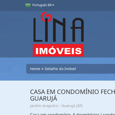
Português BR
Home
Detalhe do Imóvel
CASA EM CONDOMÍNIO FECHA
GUARUJÁ
Jardim Acapulco - Guarujá (SP)
Casa em condomínio, 6 dormitórios ( sendo 