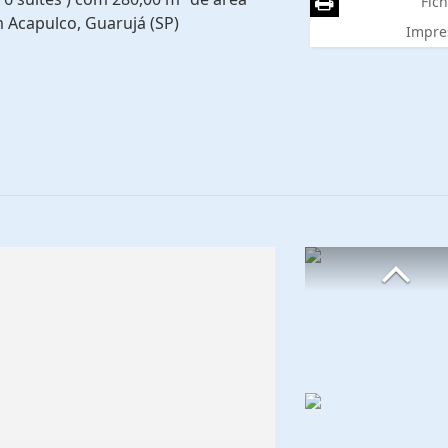
Fich
m Acapulco, Guarujá (SP)
Impre