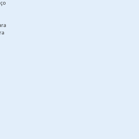
aço
ara
ra