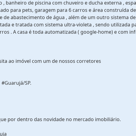
 , banheiro de piscina com chuveiro e ducha externa , esp
izado para pets, garagem para 6 carros e área construída de
te de abastecimento de água , além de um outro sistema de
ada e tratada com sistema ultra-violeta , sendo utilizada p
arros . A casa é toda automatizada ( google-home) e com inf
sita ao imóvel com um de nossos corretores
 #Guarujá/SP.
que por dentro das novidade no mercado imobiliário.
uja