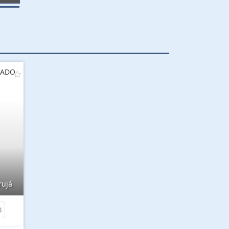
HADO
rujá
4