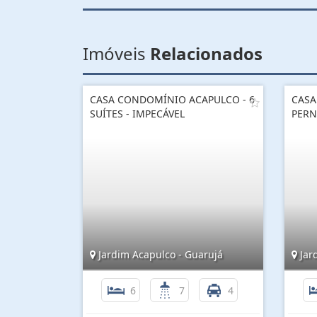
Imóveis
Relacionados
CASA CONDOMÍNIO ACAPULCO - 6
CASA
SUÍTES - IMPECÁVEL
PERN
Jardim Acapulco - Guarujá
Jar
6
7
4