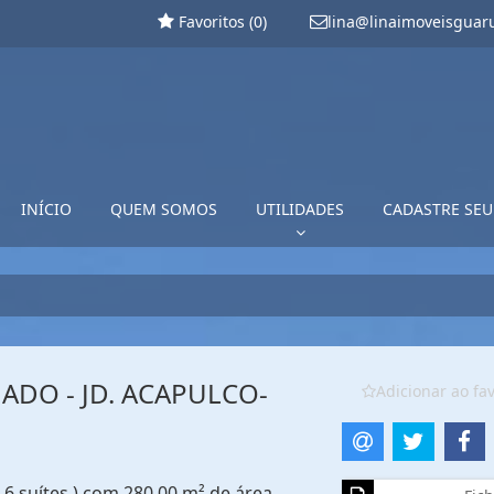
Favoritos (
0
)
lina@linaimoveisguar
INÍCIO
QUEM SOMOS
UTILIDADES
CADASTRE SEU
DO - JD. ACAPULCO-
Adicionar ao fav
6 suítes ) com 280,00 m² de área