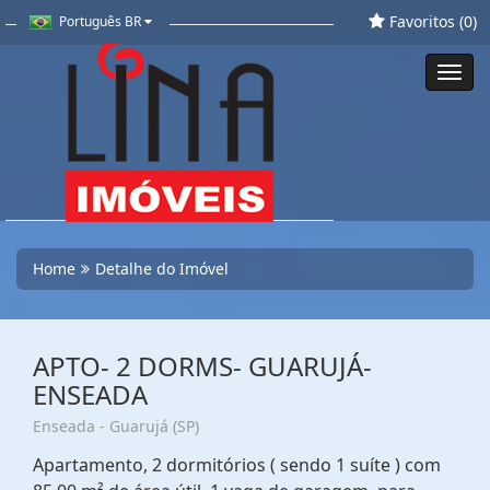
Favoritos (
0
)
Português BR
Toggl
navig
Home
Detalhe do Imóvel
APTO- 2 DORMS- GUARUJÁ-
ENSEADA
Enseada - Guarujá (SP)
Apartamento, 2 dormitórios ( sendo 1 suíte ) com