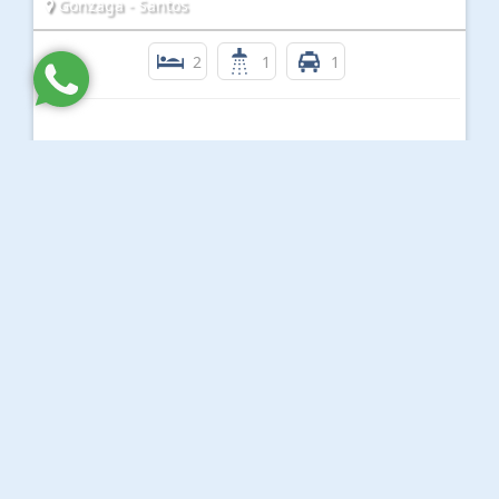
Gonzaga - Santos
2
1
1
R$ 385.000,00
APTO 2 DORMS PRÓXIMO A PRAIA DA ENSEADA
Enseada - Guarujá
2
2
1
R$ 300.000,00