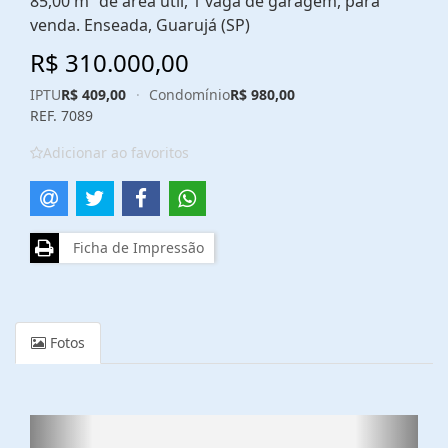
85,00 m² de área útil, 1 vaga de garagem, para
venda. Enseada, Guarujá (SP)
R$ 310.000,00
IPTU
R$ 409,00
·
Condomínio
R$ 980,00
REF. 7089
Adicionar ao favoritos
Ficha de Impressão
Fotos