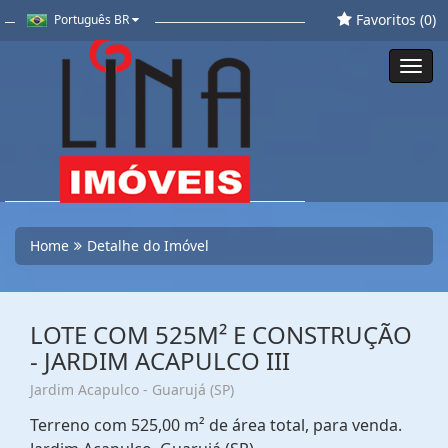
Favoritos (
0
)
Português BR
Toggl
navig
Home
Detalhe do Imóvel
LOTE COM 525M² E CONSTRUÇÃO
- JARDIM ACAPULCO III
Jardim Acapulco - Guarujá (SP)
Terreno com 525,00 m² de área total, para venda.