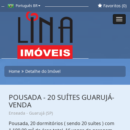
Favoritos (
0
)
Português BR
Toggl
navig
Home
Detalhe do Imóvel
POUSADA - 20 SUÍTES GUARUJÁ-
VENDA
Enseada - Guarujá (SP)
Pousada, 20 dormitórios ( sendo 20 suítes ) com