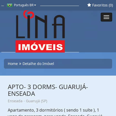
Favoritos (
0
)
Português BR
Toggl
navig
Home
Detalhe do Imóvel
APTO- 3 DORMS- GUARUJÁ-
ENSEADA
Enseada - Guarujá (SP)
Apartamento, 3 dormitórios ( sendo 1 suíte ), 1