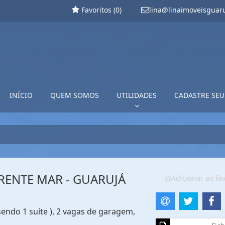
Favoritos (
0
)
lina@linaimoveisguar
INÍCIO
QUEM SOMOS
UTILIDADES
CADASTRE SEU
RENTE MAR - GUARUJÁ
Adicionar ao fav
endo 1 suíte ), 2 vagas de garagem,