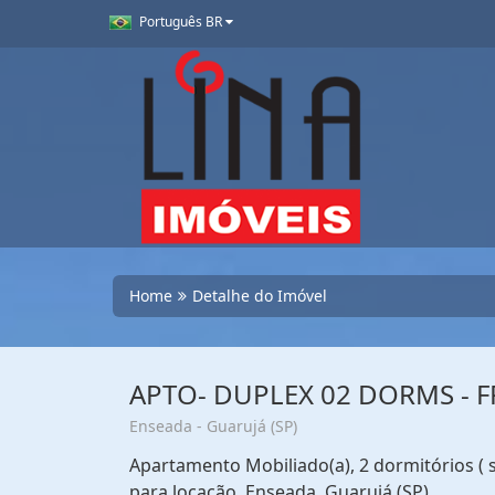
Português BR
Home
Detalhe do Imóvel
APTO- DUPLEX 02 DORMS - F
Enseada - Guarujá (SP)
Apartamento Mobiliado(a), 2 dormitórios ( s
para locação. Enseada, Guarujá (SP)