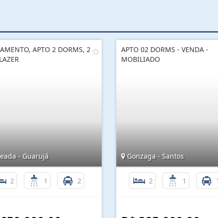
AMENTO, APTO 2 DORMS, 2
APTO 02 DORMS - VENDA -
 LAZER
MOBILIADO
eada - Guarujá
Gonzaga - Santos
2
1
2
2
1