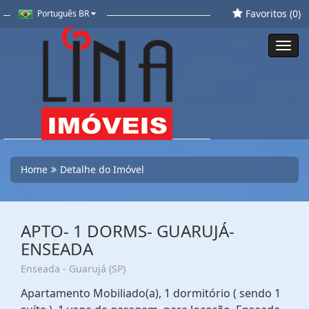
Favoritos (
0
)
Português BR
Toggl
navig
Home
Detalhe do Imóvel
APTO- 1 DORMS- GUARUJÁ-
ENSEADA
Enseada - Guarujá (SP)
Apartamento Mobiliado(a), 1 dormitório ( sendo 1