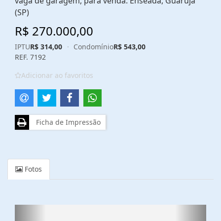
vaga de garagem, para venda. Enseada, Guarujá
(SP)
R$ 270.000,00
IPTU
R$ 314,00
·
Condomínio
R$ 543,00
REF. 7192
Adicionar ao favoritos
Ficha de Impressão
Fotos