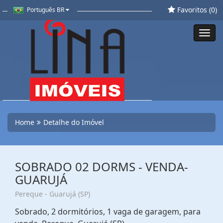
Favoritos (
0
)
Português BR
Toggl
navig
Home
Detalhe do Imóvel
SOBRADO 02 DORMS - VENDA-
GUARUJÁ
Pereque - Guarujá (SP)
Sobrado, 2 dormitórios, 1 vaga de garagem, para