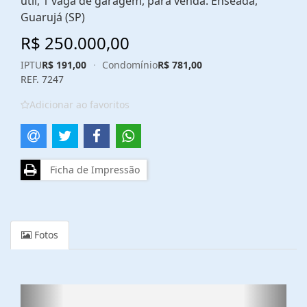
útil, 1 vaga de garagem, para venda. Enseada,
Guarujá (SP)
R$ 250.000,00
IPTU
R$ 191,00
·
Condomínio
R$ 781,00
REF. 7247
Adicionar ao favoritos
Ficha de Impressão
Fotos