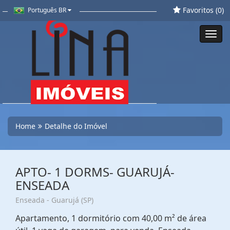
Favoritos (
0
)
Português BR
Toggl
navig
Home
Detalhe do Imóvel
APTO- 1 DORMS- GUARUJÁ-
ENSEADA
Enseada - Guarujá (SP)
Apartamento, 1 dormitório com 40,00 m² de área