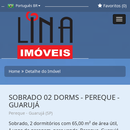
Favoritos (
0
)
Português BR
Toggl
navig
Home
Detalhe do Imóvel
SOBRADO 02 DORMS - PEREQUE -
GUARUJÁ
Pereque - Guarujá (SP)
Sobrado, 2 dormitórios com 65,00 m² de área útil,