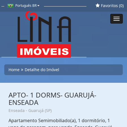
Favoritos (
0
)
Português BR
Toggl
navig
Home
Detalhe do Imóvel
APTO- 1 DORMS- GUARUJÁ-
ENSEADA
Enseada - Guarujá (SP)
Apartamento Semimobiliado(a), 1 dormitório, 1