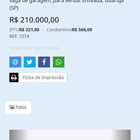
vaga de garagem, para venda. Enseada, Guarujá
(SP)
R$ 210.000,00
IPTU
R$ 221,00
·
Condomínio
R$ 566,00
REF. 7274
Adicionar ao favoritos
Ficha de Impressão
Fotos