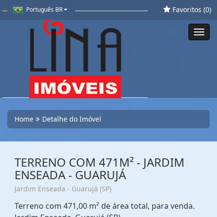
Favoritos (
0
)
Português BR
Toggl
navig
Home
Detalhe do Imóvel
TERRENO COM 471M² - JARDIM
ENSEADA - GUARUJÁ
Jardim Enseada - Guarujá (SP)
Terreno com 471,00 m² de área total, para venda.