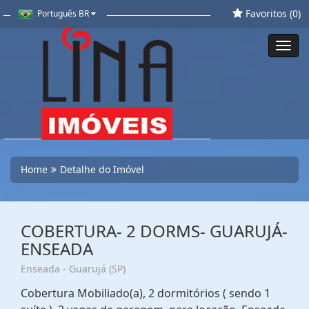
Favoritos (
0
)
Português BR
Toggl
navig
Home
Detalhe do Imóvel
COBERTURA- 2 DORMS- GUARUJÁ-
ENSEADA
Enseada - Guarujá (SP)
Cobertura Mobiliado(a), 2 dormitórios ( sendo 1