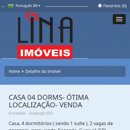
Favoritos (
0
)
Português BR
Toggl
navig
Home
Detalhe do Imóvel
CASA 04 DORMS- ÓTIMA
LOCALIZAÇÃO- VENDA
Enseada - Guarujá (SP)
Casa, 4 dormitórios ( sendo 1 suíte ), 2 vagas de