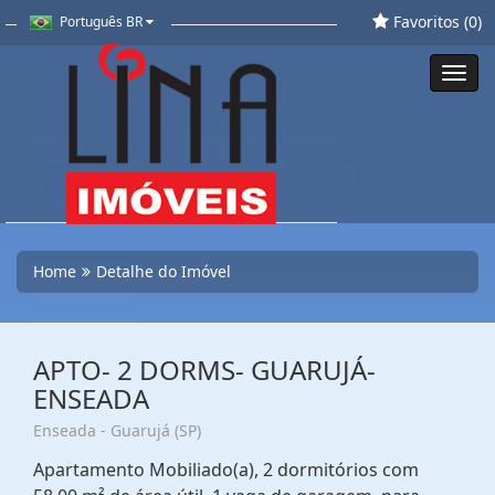
Favoritos (
0
)
Português BR
Toggl
navig
Home
Detalhe do Imóvel
APTO- 2 DORMS- GUARUJÁ-
ENSEADA
Enseada - Guarujá (SP)
Apartamento Mobiliado(a), 2 dormitórios com