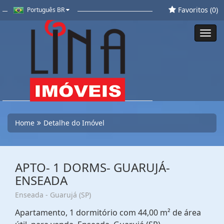
Favoritos (
0
)
Português BR
Toggl
navig
Home
Detalhe do Imóvel
APTO- 1 DORMS- GUARUJÁ-
ENSEADA
Enseada - Guarujá (SP)
Apartamento, 1 dormitório com 44,00 m² de área