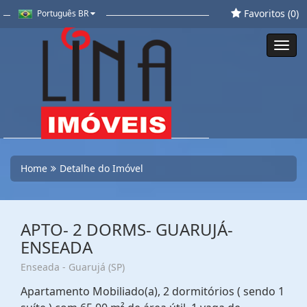
Favoritos (
0
)
Português BR
Toggl
navig
Home
Detalhe do Imóvel
APTO- 2 DORMS- GUARUJÁ-
ENSEADA
Enseada - Guarujá (SP)
Apartamento Mobiliado(a), 2 dormitórios ( sendo 1