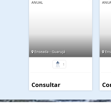
ANUAL
ANUA
Enseada - Guarujá
Ens
1
Consultar
Co