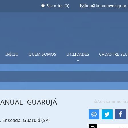
Favoritos (
0
)
lina@linaimoveisguar
INÍCIO
QUEM SOMOS
UTILIDADES
CADASTRE SEU
 ANUAL- GUARUJÁ
Adicionar ao fav
o. Enseada, Guarujá (SP)