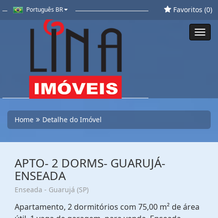
Favoritos (
0
)
Português BR
Toggl
navig
Home
Detalhe do Imóvel
APTO- 2 DORMS- GUARUJÁ-
ENSEADA
Enseada - Guarujá (SP)
Apartamento, 2 dormitórios com 75,00 m² de área