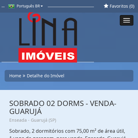
Favoritos (
0
)
Português BR
Toggl
navig
Home
Detalhe do Imóvel
SOBRADO 02 DORMS - VENDA-
GUARUJÁ
Enseada - Guarujá (SP)
Sobrado, 2 dormitórios com 75,00 m² de área útil,