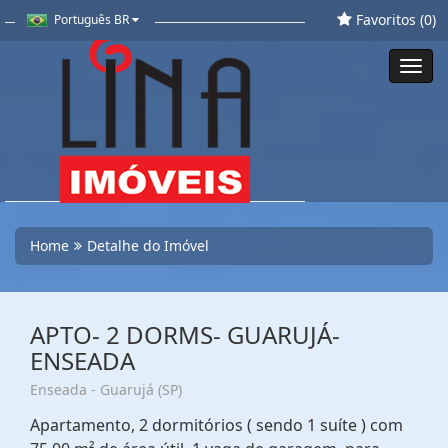
Favoritos (
0
)
Português BR
Toggl
navig
Home
Detalhe do Imóvel
APTO- 2 DORMS- GUARUJÁ-
ENSEADA
Enseada - Guarujá (SP)
Apartamento, 2 dormitórios ( sendo 1 suíte ) com