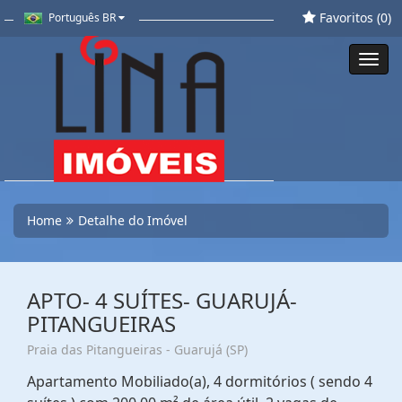
Favoritos (
0
)
Português BR
Toggl
navig
Home
Detalhe do Imóvel
APTO- 4 SUÍTES- GUARUJÁ-
PITANGUEIRAS
Praia das Pitangueiras - Guarujá (SP)
Apartamento Mobiliado(a), 4 dormitórios ( sendo 4