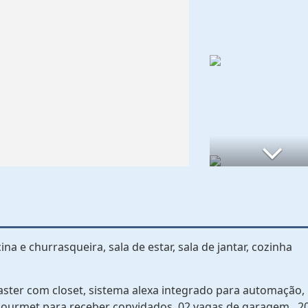
a e churrasqueira, sala de estar, sala de jantar, cozinha
ter com closet, sistema alexa integrado para automação,
a gourmet para receber convidados, 02 vagas de garagem.. 