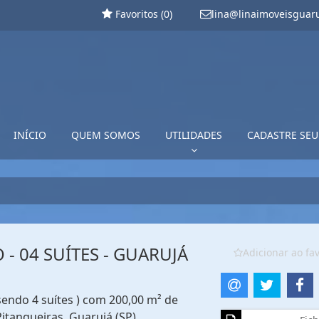
Favoritos (
0
)
lina@linaimoveisguar
INÍCIO
QUEM SOMOS
UTILIDADES
CADASTRE SEU
 04 SUÍTES - GUARUJÁ
Adicionar ao fav
sendo 4 suítes ) com 200,00 m² de
Pitangueiras, Guarujá (SP)