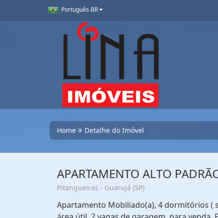
Português BR
Home
Detalhe do Imóvel
APARTAMENTO ALTO PADRÃO -
Pitangueiras - Guarujá (SP)
Apartamento Mobiliado(a), 4 dormitórios ( 
área útil, 2 vagas de garagem, para venda. 