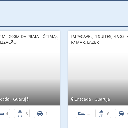
RM - 200M DA PRAIA - ÓTIMA
IMPECÁVEL, 4 SUÍTES, 4 VGS, 
LIZAÇÃO
P/ MAR, LAZER
eada - Guarujá
Enseada - Guarujá
4
3
1
4
6