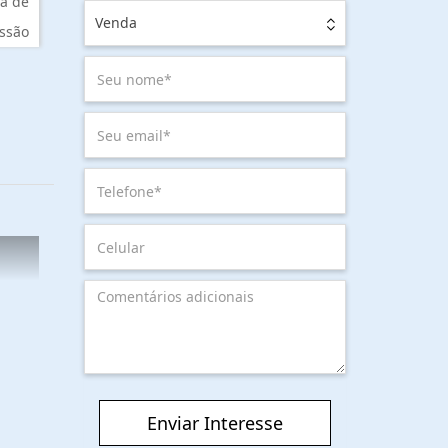
a de
Venda
ssão
Enviar Interesse