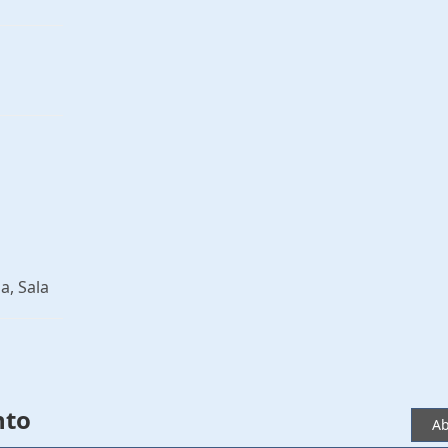
a, Sala
nto
Ab