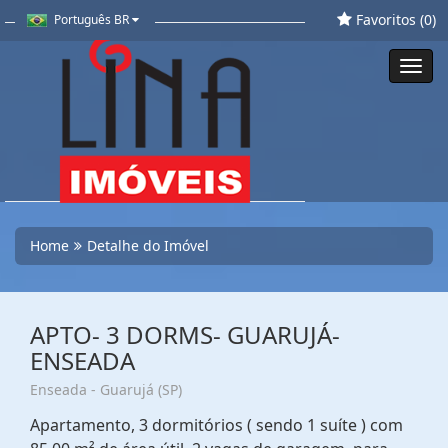
Favoritos (
0
)
Português BR
Toggl
navig
Home
Detalhe do Imóvel
APTO- 3 DORMS- GUARUJÁ-
ENSEADA
Enseada - Guarujá (SP)
Apartamento, 3 dormitórios ( sendo 1 suíte ) com