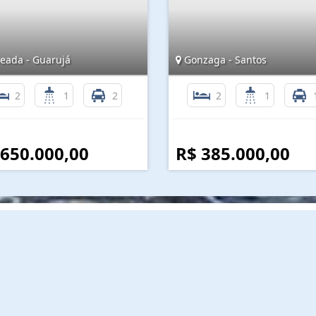
eada - Guarujá
Gonzaga - Santos
2
1
2
2
1
 650.000,00
R$ 385.000,00
Mapa do Site
I
Início
Quem Somos