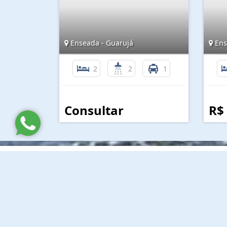
Enseada - Guarujá
Ens
2
2
1
Consultar
R$
Lina Imóveis