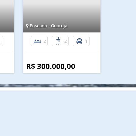
Enseada - Guarujá
1
2
2
1
R$ 300.000,00
nformações de Contato
(13) 3382-2232 / 99788-4211 / 98118-2209