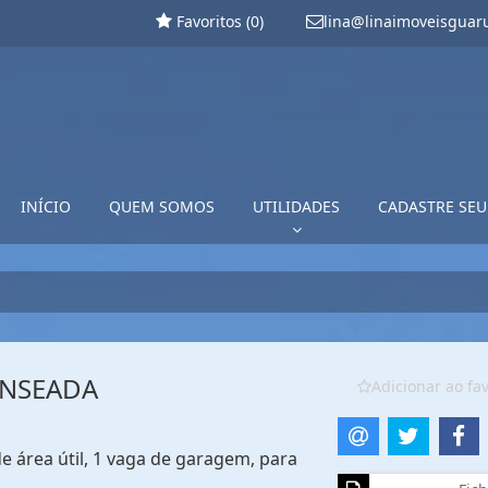
Favoritos (
0
)
lina@linaimoveisguar
INÍCIO
QUEM SOMOS
UTILIDADES
CADASTRE SEU
ENSEADA
Adicionar ao fav
 área útil, 1 vaga de garagem, para