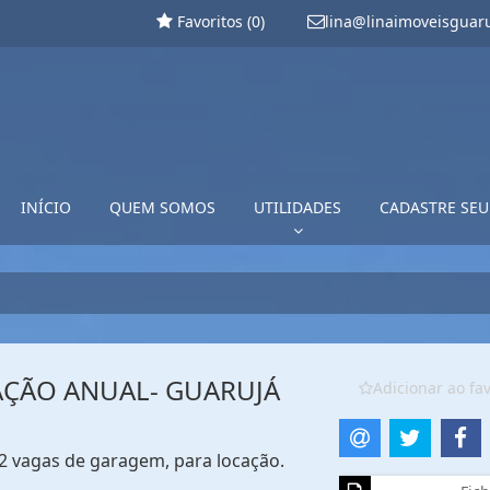
Favoritos (
0
)
lina@linaimoveisguar
INÍCIO
QUEM SOMOS
UTILIDADES
CADASTRE SEU
AÇÃO ANUAL- GUARUJÁ
Adicionar ao fav
, 2 vagas de garagem, para locação.