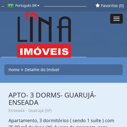
Favoritos (
0
)
Português BR
Toggl
navig
Home
Detalhe do Imóvel
APTO- 3 DORMS- GUARUJÁ-
ENSEADA
Enseada - Guarujá (SP)
Apartamento, 3 dormitórios ( sendo 1 suíte ) com