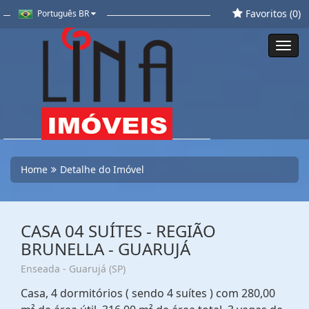
Favoritos (
0
)
Português BR
Toggl
navig
Home
Detalhe do Imóvel
CASA 04 SUÍTES - REGIÃO
BRUNELLA - GUARUJÁ
Enseada - Guarujá (SP)
Casa, 4 dormitórios ( sendo 4 suítes ) com 280,00