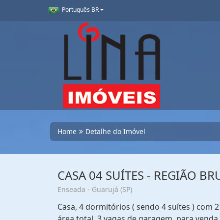
Português BR
Home
Detalhe do Imóvel
CASA 04 SUÍTES - REGIÃO B
Enseada - Guarujá (SP)
Casa, 4 dormitórios ( sendo 4 suítes ) com 2
área total, 3 vagas de garagem, para venda