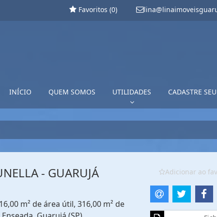
Favoritos (
0
)
lina@linaimoveisguar
INÍCIO
QUEM SOMOS
UTILIDADES
CADASTRE SEU
RUNELLA - GUARUJÁ
Adicionar ao fav
16,00 m² de área útil, 316,00 m² de
. Enseada, Guarujá (SP)