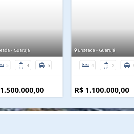
eada - Guarujá
Enseada - Guarujá
5
4
5
4
2
 1.500.000,00
R$ 1.100.000,00
Mapa do Site
I