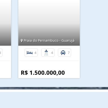
Praia do Pernambuco - Guarujá
3
4
4
7
R$ 1.500.000,00
nformações de Contato