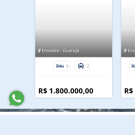
Enseada - Guarujá
Ens
5
2
R$ 1.800.000,00
R$
Lina Imóveis