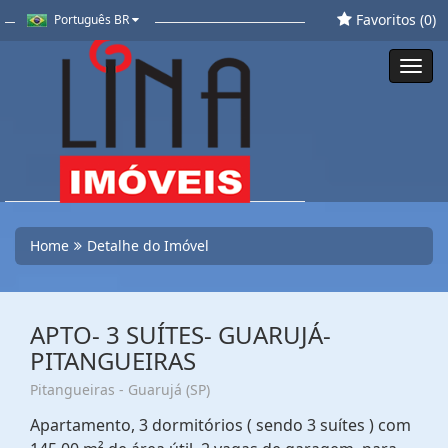
Favoritos (
0
)
Português BR
Toggl
navig
Home
Detalhe do Imóvel
APTO- 3 SUÍTES- GUARUJÁ-
PITANGUEIRAS
Pitangueiras - Guarujá (SP)
Apartamento, 3 dormitórios ( sendo 3 suítes ) com