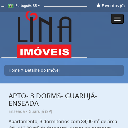
Favoritos (
0
)
Português BR
Toggl
navig
Home
Detalhe do Imóvel
APTO- 3 DORMS- GUARUJÁ-
ENSEADA
Enseada - Guarujá (SP)
Apartamento, 3 dormitórios com 84,00 m² de área