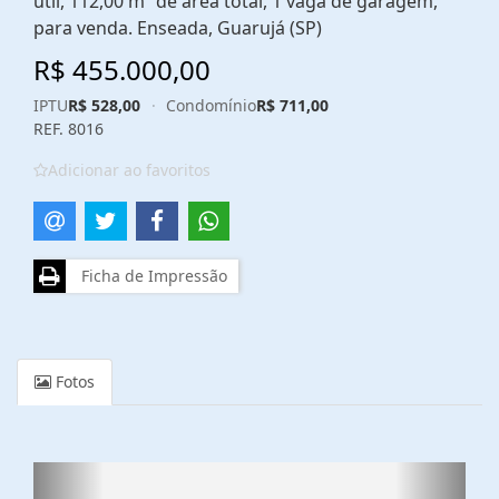
útil, 112,00 m² de área total, 1 vaga de garagem,
para venda. Enseada, Guarujá (SP)
R$ 455.000,00
IPTU
R$ 528,00
·
Condomínio
R$ 711,00
REF. 8016
Adicionar ao favoritos
Ficha de Impressão
Fotos