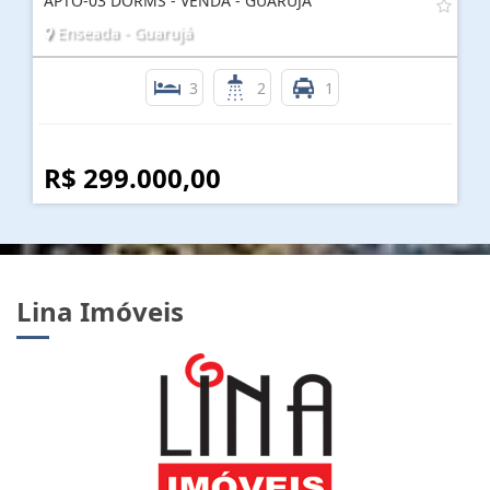
APTO-03 DORMS - VENDA - GUARUJÁ
Enseada - Guarujá
3
2
1
R$ 299.000,00
Lina Imóveis