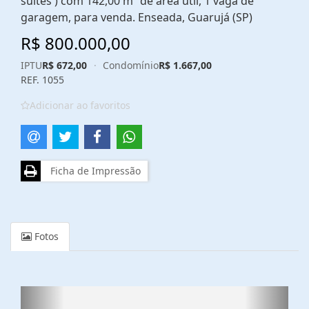
suítes ) com 142,00 m² de área útil, 1 vaga de
garagem, para venda. Enseada, Guarujá (SP)
R$ 800.000,00
IPTU
R$ 672,00
·
Condomínio
R$ 1.667,00
REF. 1055
Adicionar ao favoritos
Ficha de Impressão
Fotos