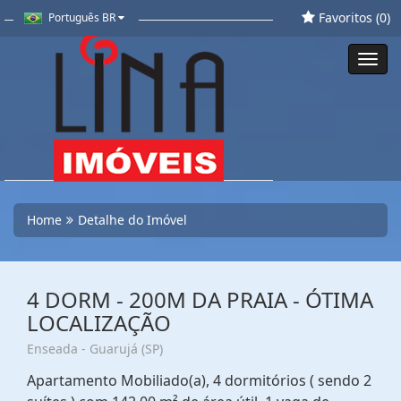
Favoritos (
0
)
Português BR
Toggl
navig
Home
Detalhe do Imóvel
4 DORM - 200M DA PRAIA - ÓTIMA
LOCALIZAÇÃO
Enseada - Guarujá (SP)
Apartamento Mobiliado(a), 4 dormitórios ( sendo 2