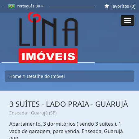
Favoritos (
0
)
Português BR
Toggl
navig
Home
Detalhe do Imóvel
3 SUÍTES - LADO PRAIA - GUARUJÁ
Enseada - Guarujá (SP)
Apartamento, 3 dormitórios ( sendo 3 suítes ), 1
vaga de garagem, para venda. Enseada, Guarujá
(SP)