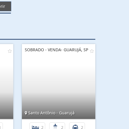
rir
SOBRADO - VENDA- GUARUJÁ, SP
Santo Antônio - Guarujá
1
2
2
2