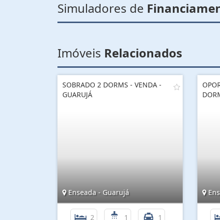
Simuladores de
Financiame
Imóveis
Relacionados
SOBRADO 2 DORMS - VENDA -
OPOR
GUARUJÁ
DORM
Enseada - Guarujá
Ens
2
1
1