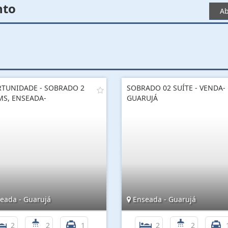
nto
Ab
TUNIDADE - SOBRADO 2
SOBRADO 02 SUÍTE - VENDA-
S, ENSEADA-
GUARUJÁ
eada - Guarujá
Enseada - Guarujá
2
2
1
2
2