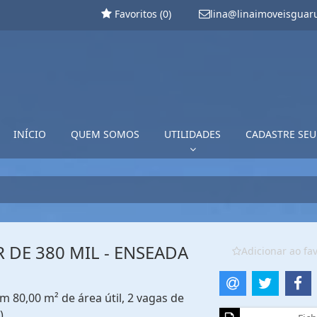
Favoritos (
0
)
lina@linaimoveisguar
INÍCIO
QUEM SOMOS
UTILIDADES
CADASTRE SEU
 DE 380 MIL - ENSEADA
Adicionar ao fav
m 80,00 m² de área útil, 2 vagas de
)